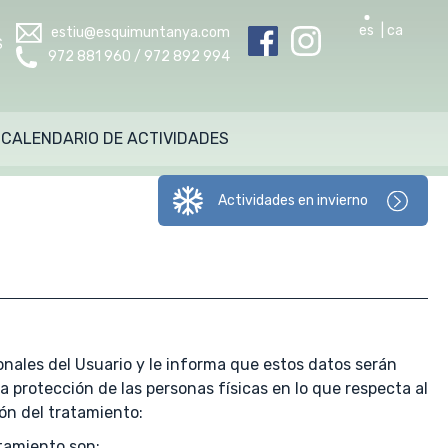
es
ca
estiu@esquimuntanya.com
S
972 881 960 / 972 892 994
CALENDARIO DE ACTIVIDADES
Actividades en invierno
nales del Usuario y le informa que estos datos serán
 protección de las personas físicas en lo que respecta al
ión del tratamiento:
atamiento son: